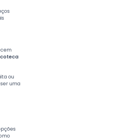
eços
is
recem
acoteca
ita ou
 ser uma
opções
como