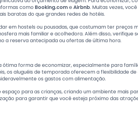
nificativa do orçamento de viagem. Para economizar, 
taformas como
Booking.com
e
Airbnb
. Muitas vezes, voc
is baratas do que grandes redes de hotéis.
dar em hostels ou pousadas, que costumam ter preços m
era mais familiar e acolhedora. Além disso, verifique s
 a reserva antecipada ou ofertas de última hora.
 ótima forma de economizar, especialmente para famíli
s, os aluguéis de temporada oferecem a flexibilidade de
onsideravelmente os gastos com alimentação.
e espaço para as crianças, criando um ambiente mais pa
lização para garantir que você esteja próximo das atraçõ