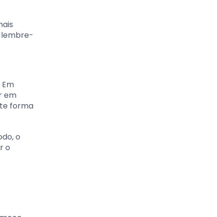
mais
, lembre-
. Em
ir em
nte forma
odo, o
r o