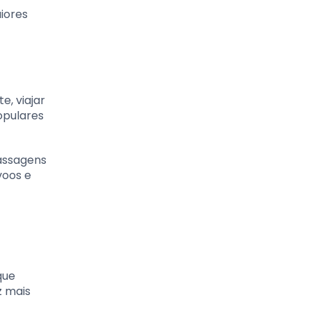
aiores
e, viajar
opulares
passagens
voos e
que
 mais