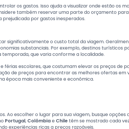
trolar os gastos. Isso ajuda a visualizar onde estão os m
 Considere também reservar uma parte do orçamento para
a prejudicada por gastos inesperados.
ar significativamente o custo total da viagem. Geralment
nomias substanciais. Por exemplo, destinos turísticos p
 temporada, que varia conforme a localidade.
s e férias escolares, que costumam elevar os preços de 
ação de preços para encontrar as melhores ofertas em 
e na época mais conveniente e econômica.
ros. Ao escolher o lugar para sua viagem, busque opções 
mo
Portugal
,
Colômbia
e
Chile
têm se mostrado cada vez
ndo experiências ricas a preços razoáveis.