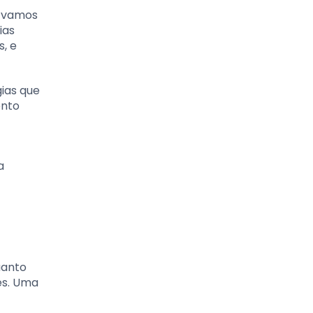
, vamos
ias
s, e
ias que
ento
a
uanto
es. Uma