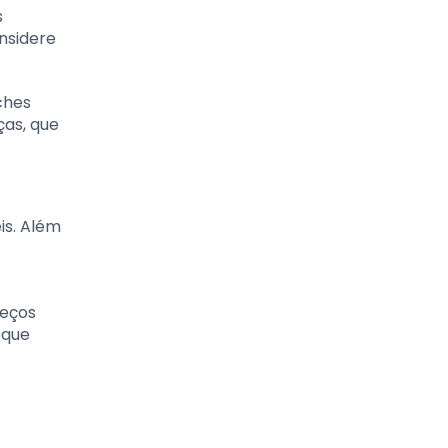
s
nsidere
ches
ças, que
is. Além
reços
 que