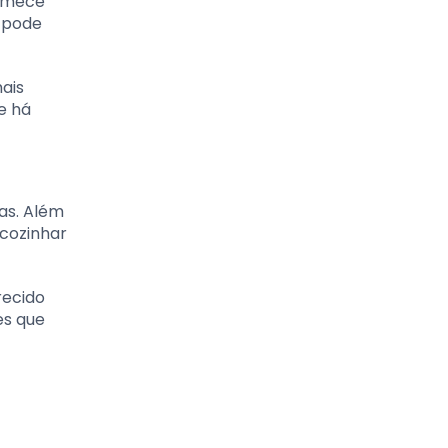
comece
ê pode
ais
e há
as. Além
 cozinhar
recido
es que