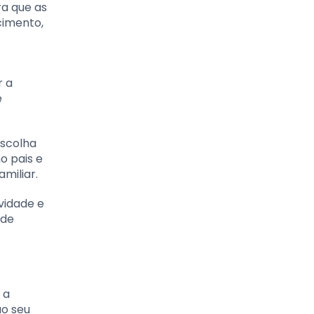
ra que as
cimento,
r a
e
escolha
o pais e
miliar.
vidade e
 de
 a
ao seu