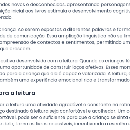
mundos novos e desconhecidos, apresentando personagen
ção inicial aos livros estimula o desenvolvimento cogniti
brado.
 criança. Ao serem expostas a diferentes palavras e form
e de comunicação. Essa ampliação linguística não se lim
ompreensão de contextos e sentimentos, permitindo u
 que crescem.
ositiva desenvolvida com a leitura. Quando as crianças l
e uma oportunidade de construir laços afetivos. Esses m
para a criança que ela é capaz e valorizada. A leitura, 
também uma experiência emocional rica e transformado
ra a leitura
r a leitura uma atividade agradável e constante na roti
ço destinado à leitura seja confortável e acolhedor. Um 
tável, pode ser o suficiente para que a criança se sinta 
e dela, torna os livros acessíveis, incentivando a escolha 