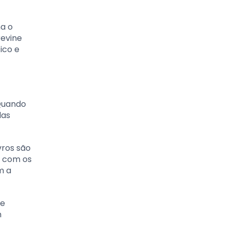
na o
revine
ico e
 Quando
las
vros são
a com os
m a
de
m