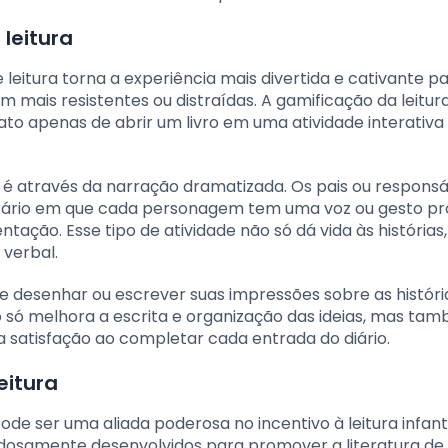
 leitura
leitura torna a experiência mais divertida e cativante p
 mais resistentes ou distraídas. A gamificação da leitur
 ato apenas de abrir um livro em uma atividade interativa
a é através da narração dramatizada. Os pais ou responsá
erário em que cada personagem tem uma voz ou gesto pró
ntação. Esse tipo de atividade não só dá vida às histórias
verbal.
de desenhar ou escrever suas impressões sobre as história
o só melhora a escrita e organização das ideias, mas ta
a satisfação ao completar cada entrada do diário.
eitura
de ser uma aliada poderosa no incentivo à leitura infanti
idadosamente desenvolvidos para promover a literatura d