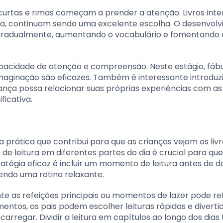
s curtas e rimas começam a prender a atenção. Livros inter
ma, continuam sendo uma excelente escolha. O desenvol
 gradualmente, aumentando o vocabulário e fomentando 
pacidade de atenção e compreensão. Neste estágio, fábu
aginação são eficazes. Também é interessante introduzir
ança possa relacionar suas próprias experiências com as
ficativa.
a prática que contribui para que as crianças vejam os li
de leitura em diferentes partes do dia é crucial para que
tégia eficaz é incluir um momento de leitura antes de d
cendo uma rotina relaxante.
nte as refeições principais ou momentos de lazer pode re
entos, os pais podem escolher leituras rápidas e divertid
arregar. Dividir a leitura em capítulos ao longo dos di