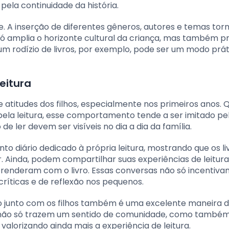
pela continuidade da história.
e. A inserção de diferentes gêneros, autores e temas tor
 só amplia o horizonte cultural da criança, mas também p
m rodízio de livros, por exemplo, pode ser um modo prát
eitura
 atitudes dos filhos, especialmente nos primeiros anos.
ela leitura, esse comportamento tende a ser imitado pe
de ler devem ser visíveis no dia a dia da família.
iário dedicado à própria leitura, mostrando que os li
 Ainda, podem compartilhar suas experiências de leitur
 aprenderam com o livro. Essas conversas não só incentiva
ríticas e de reflexão nos pequenos.
ivro junto com os filhos também é uma excelente maneira 
s não só trazem um sentido de comunidade, como també
valorizando ainda mais a experiência de leitura.