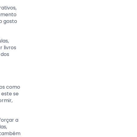
ativos,
vimento
o gosto
las,
 livros
 dos
vros como
 este se
ormir,
forçar a
as,
as também