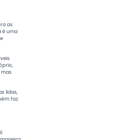
ara as
a é uma
 e
veis
prio,
, mas
s lidas,
mbém faz
l.
e maneira