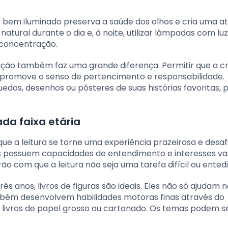
te bem iluminado preserva a saúde dos olhos e cria uma 
 natural durante o dia e, à noite, utilizar lâmpadas com lu
 concentração.
ção também faz uma grande diferença. Permitir que a c
a promove o senso de pertencimento e responsabilidade.
edos, desenhos ou pôsteres de suas histórias favoritas, 
da faixa etária
ue a leitura se torne uma experiência prazeirosa e desa
s possuem capacidades de entendimento e interesses var
rão com que a leitura não seja uma tarefa difícil ou ented
 anos, livros de figuras são ideais. Eles não só ajudam 
bém desenvolvem habilidades motoras finas através do
 livros de papel grosso ou cartonado. Os temas podem s