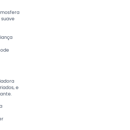
atmosfera
z suave
riança
pode
fiadora
iados, e
iante.
na
er