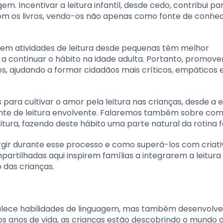
. Incentivar a leitura infantil, desde cedo, contribui pa
m os livros, vendo-os não apenas como fonte de conhe
em atividades de leitura desde pequenas têm melhor
continuar o hábito na idade adulta. Portanto, promove
os, ajudando a formar cidadãos mais críticos, empáticos 
 para cultivar o amor pela leitura nas crianças, desde a 
ente de leitura envolvente. Falaremos também sobre com
ra, fazendo deste hábito uma parte natural da rotina fa
rgir durante esse processo e como superá-los com criati
partilhadas aqui inspirem famílias a integrarem a leitura
 das crianças.
rtalece habilidades de linguagem, mas também desenvolve
ros anos de vida, as crianças estão descobrindo o mundo 