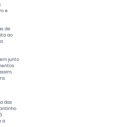
s
vo e
as de
ita ao
ma
êem junto
omentos
assim,
ra.
na das
cantinho
à
e a