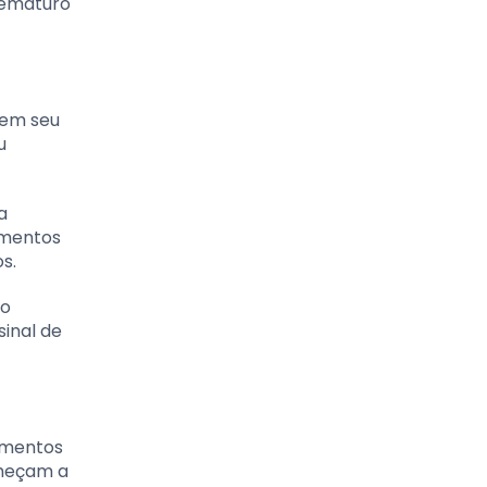
rematuro
 em seu
u
a
imentos
s.
to
inal de
limentos
omeçam a