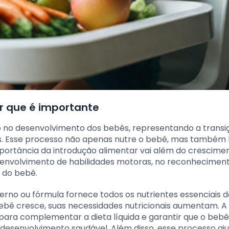
or que é importante
vo no desenvolvimento dos bebês, representando a transi
os. Esse processo não apenas nutre o bebê, mas também 
mportância da introdução alimentar vai além do crescime
esenvolvimento de habilidades motoras, no reconhecimen
 do bebê.
terno ou fórmula fornece todos os nutrientes essenciais 
ebê cresce, suas necessidades nutricionais aumentam. A
 para complementar a dieta líquida e garantir que o beb
 desenvolvimento saudável. Além disso, esse processo aj