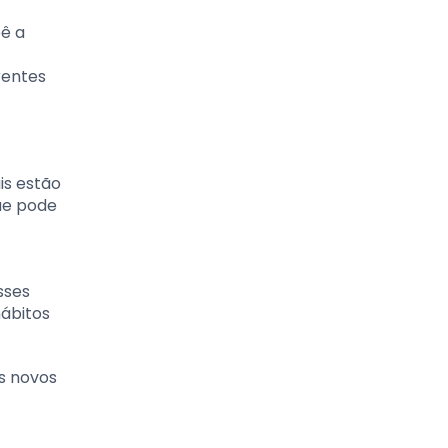
bê a
rentes
is estão
ue pode
sses
hábitos
s novos