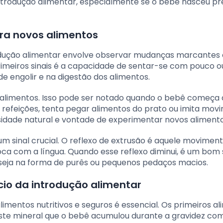
rodução alimentar, especialmente se o bebê nasceu p
ara novos alimentos
trodução alimentar envolve observar mudanças marcantes
meiros sinais é a capacidade de sentar-se com pouco o
e engolir e na digestão dos alimentos.
s alimentos. Isso pode ser notado quando o bebê começa 
 refeições, tenta pegar alimentos do prato ou imita mov
sidade natural e vontade de experimentar novos alimento
m sinal crucial. O reflexo de extrusão é aquele movimen
a com a língua. Quando esse reflexo diminui, é um bom s
, seja na forma de purês ou pequenos pedaços macios.
io da introdução alimentar
alimentos nutritivos e seguros é essencial. Os primeiros a
deste mineral que o bebê acumulou durante a gravidez c