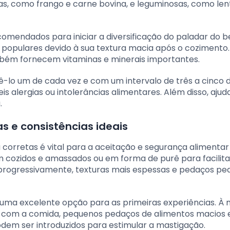
s, como frango e carne bovina, e leguminosas, como lent
omendados para iniciar a diversificação do paladar do b
populares devido à sua textura macia após o cozimento.
ambém fornecem vitaminas e minerais importantes.
zê-lo um de cada vez e com um intervalo de três a cinco d
íveis alergias ou intolerâncias alimentares. Além disso, aju
.
s e consistências ideais
 corretas é vital para a aceitação e segurança alimentar
m cozidos e amassados ou em forma de purê para facilita
 progressivamente, texturas mais espessas e pedaços p
 uma excelente opção para as primeiras experiências. À
r com a comida, pequenos pedaços de alimentos macios
odem ser introduzidos para estimular a mastigação.