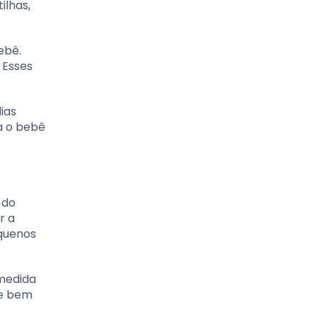
ilhas,
ebê.
 Esses
ias
da o bebê
 do
r a
equenos
 medida
 e bem