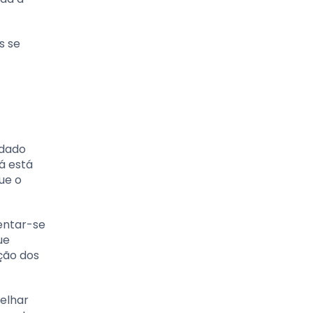
s se
ndado
á está
ue o
entar-se
ue
ação dos
selhar