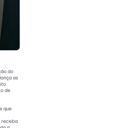
ção do
lança as
nto
to de
de que
ê receba
uda a