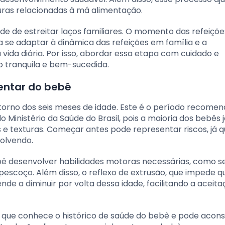
turas relacionadas à má alimentação.
e de estreitar laços familiares. O momento das refeiçõe
a se adaptar à dinâmica das refeições em família e a
ida diária. Por isso, abordar essa etapa com cuidado e
o tranquila e bem-sucedida.
entar do bebê
torno dos seis meses de idade. Este é o período recome
Ministério da Saúde do Brasil, pois a maioria dos bebês j
e texturas. Começar antes pode representar riscos, já q
volvendo.
bê desenvolver habilidades motoras necessárias, como s
escoço. Além disso, o reflexo de extrusão, que impede q
de a diminuir por volta dessa idade, facilitando a aceit
, que conhece o histórico de saúde do bebê e pode acon