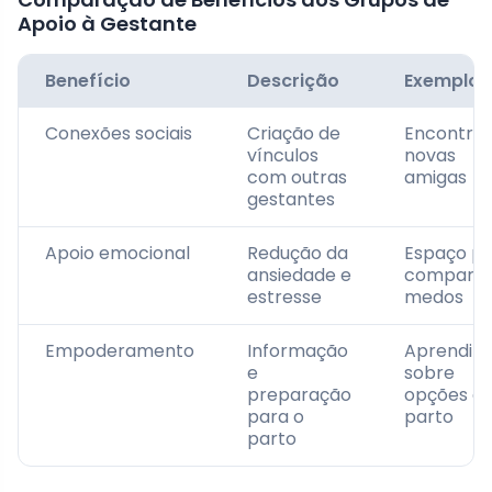
Apoio à Gestante
Benefício
Descrição
Exemplo
Conexões sociais
Criação de
Encontrar
vínculos
novas
com outras
amigas
gestantes
Apoio emocional
Redução da
Espaço p
ansiedade e
compartil
estresse
medos
Empoderamento
Informação
Aprendiz
e
sobre
preparação
opções d
para o
parto
parto