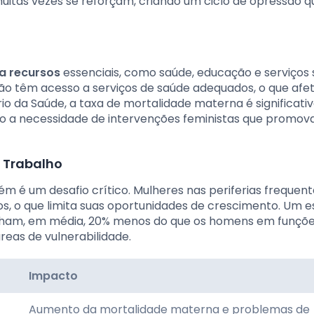
muitas vezes se reforçam, criando um ciclo de opressão q
 a recursos
essenciais, como saúde, educação e serviços s
o têm acesso a serviços de saúde adequados, o que afe
rio da Saúde, a taxa de mortalidade materna é significat
do a necessidade de intervenções feministas que promo
 Trabalho
 é um desafio crítico. Mulheres nas periferias freque
 o que limita suas oportunidades de crescimento. Um e
anham, em média, 20% menos do que os homens em funçõ
reas de vulnerabilidade.
Impacto
Aumento da mortalidade materna e problemas de