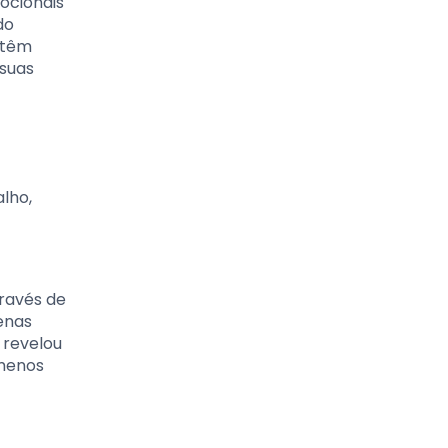
ocionais
do
 têm
 suas
lho,
ravés de
enas
 revelou
 menos