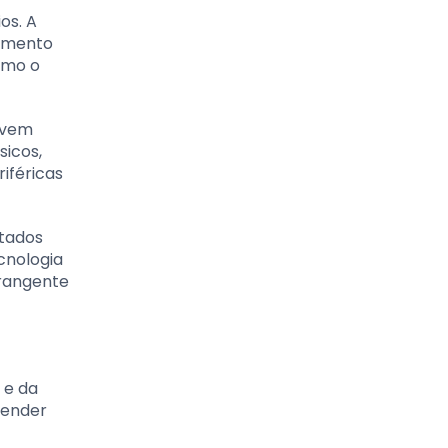
os. A
ramento
omo o
ivem
sicos,
iféricas
ntados
cnologia
brangente
 e da
tender