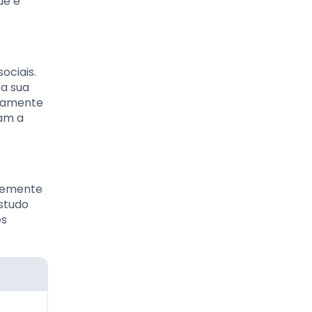
ue é
ociais.
ta sua
ivamente
vam a
ntemente
studo
es