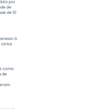
luta por
ede de
ais de 10
 acesso à
 ciclos
as como
a de
veram