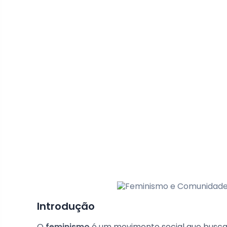
Introdução
O
feminismo
é um movimento social que busca 