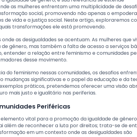
 onde as mulheres enfrentam uma multiplicidade de desafi
 transformação social, promovendo não apenas o empode
de vida e a justiça social. Neste artigo, exploraremos c
 quais transformações ele está promovendo.
es onde as desigualdades se acentuam. As mulheres que v
 de gênero, mas também a falta de acesso a serviços bá
, entender a relação entre feminismo e comunidades per
formadores desse movimento.
ncia do feminismo nessas comunidades, os desafios enfre
do mudanças significativas e o papel da educação e da te
 exemplos práticos, pretendemos oferecer uma visão a
mais justo e igualitário nas periferias.
munidades Periféricas
 elemento vital para a promoção da igualdade de gênero
ai além de reconhecer a luta por direitos; trata-se de en
sformação em um contexto onde as desigualdades são