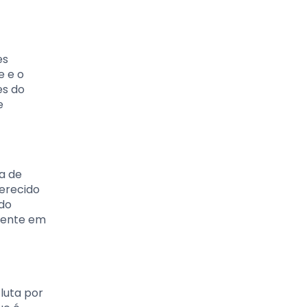
es
e e o
es do
e
a de
ferecido
 do
alente em
luta por