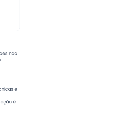
ções não
o
cnicas e
tação é